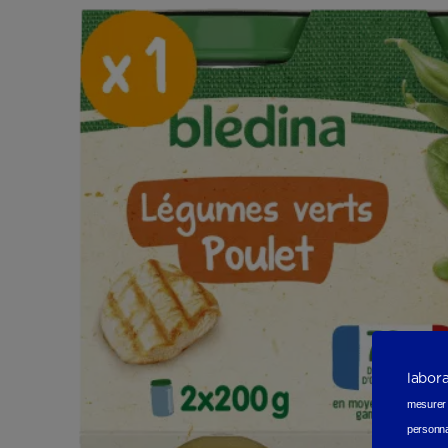
labor
mesurer e
personna