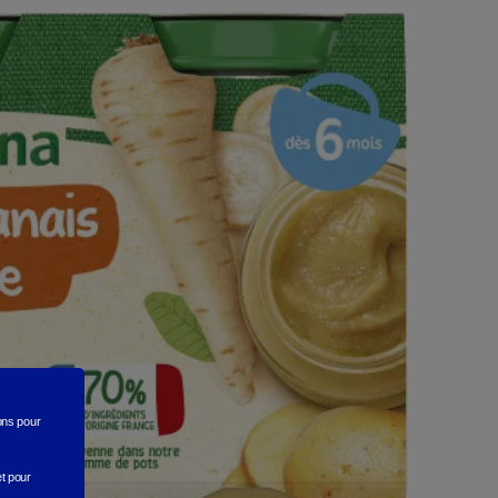
rons
pour
et pour