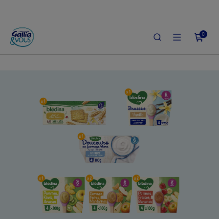
0
ACCUEIL
LE SHOP