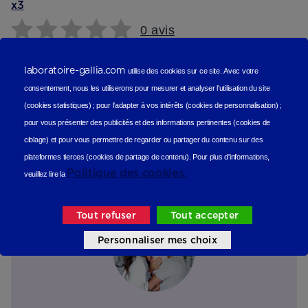
x3
0 avis
6,81 €
De 6 à 9 mois
De 10 à 11 mois
De 12 à 14 mois
De 15 à
laboratoire-gallia.com
utilise des cookies sur ce site.
Avec votre
36 mois
consentement, nous les utiliserons
pour mesurer et analyser l'utilisation du site
Ajouter au panier
(cookies statistiques
) ;
pour l'adapter à vos intérêts (cookies de personnalisation)
;
Reviews (scope produit)
pour vous présenter des publicités et des informations pertinentes (cookies de
ciblage)
et pour vous permettre de regarder ou partager du contenu sur des
Les avis de nos consommateurs
plateformes tierces (cookies de partage de contenu).
Pour plus d'informations,
Politique des cookies.
veuillez lire la
Tout refuser
Tout accepter
Personnaliser mes choix