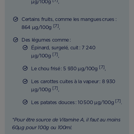
[7]
µg/100g
,
Certains fruits, comme les mangues crues :
[7]
864 µg/100g
,
Des légumes comme :
Épinard, surgelé, cuit : 7 240
[7]
µg/100g
,
[7]
Le chou frisé : 5 930 µg/100g
,
Les carottes cuites à la vapeur : 8 930
[7]
µg/100g
,
[7]
Les patates douces : 10 500 µg/100g
.
*Pour être source de Vitamine A, il faut au moins
60µg pour 100g ou 100ml.