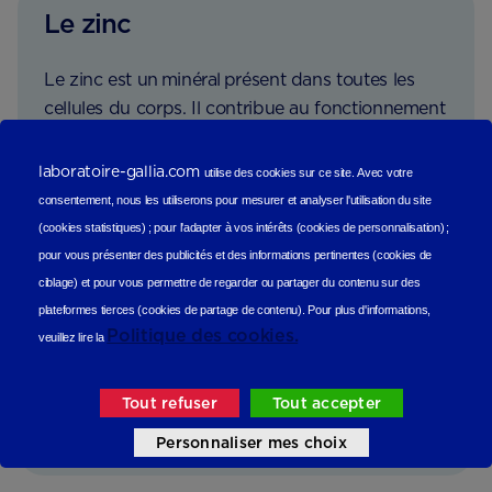
Le zinc
Le zinc est un minéral présent dans toutes les
cellules du corps. Il contribue au fonctionnement
normal du système immunitaire.
laboratoire-gallia.com
utilise des cookies sur ce site.
Avec votre
Le zinc est présent dans des aliments tels que :
consentement, nous les utiliserons
pour mesurer et analyser l'utilisation du site
La viande,
(cookies statistiques
) ;
pour l'adapter à vos intérêts (cookies de personnalisation)
;
pour vous présenter des publicités et des informations pertinentes (cookies de
Les produits laitiers (comme le lait et le
ciblage)
et pour vous permettre de regarder ou partager du contenu sur des
fromage)
plateformes tierces (cookies de partage de contenu).
Pour plus d'informations,
Politique des cookies.
veuillez lire la
Et les céréales et pains complets.
*Pour être source de zinc, il faut au moins
Tout refuser
Tout accepter
0,75mg pour 100g ou 100ml.
Personnaliser mes choix