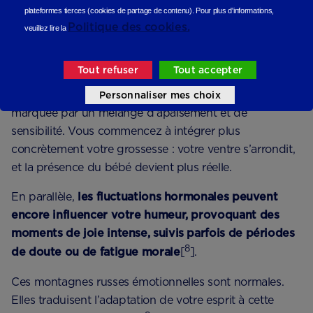
plateformes tierces (cookies de partage de contenu).
Pour plus d'informations,
Politique des cookies.
veuillez lire la
L’état émotionnel de la femme
enceinte à 10 SG
Tout refuser
Tout accepter
Sur le plan émotionnel, cette période est souvent
Personnaliser mes choix
marquée par un mélange d’apaisement et de
sensibilité. Vous commencez à intégrer plus
concrètement votre grossesse : votre ventre s’arrondit,
et la présence du bébé devient plus réelle.
En parallèle,
les fluctuations hormonales peuvent
encore influencer votre humeur, provoquant des
moments de joie intense, suivis parfois de périodes
8
de doute ou de fatigue morale
[
].
Ces montagnes russes émotionnelles sont normales.
Elles traduisent l’adaptation de votre esprit à cette