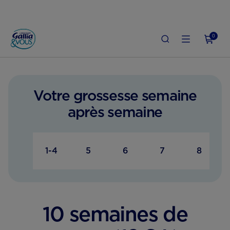
0
IVI DE GROSSESSE
10 SEMAINES DE GROSSESSE​ (12 SA) : CE QUI VOUS ATTEND
Votre grossesse semaine
après semaine
1-4
5
6
7
8
10 semaines de