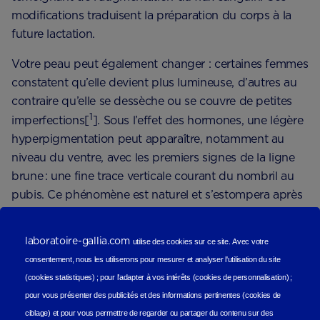
modifications traduisent la préparation du corps à la
future lactation.
Votre peau peut également changer : certaines femmes
constatent qu’elle devient plus lumineuse, d’autres au
contraire qu’elle se dessèche ou se couvre de petites
1
imperfections[
]. Sous l’effet des hormones, une légère
hyperpigmentation peut apparaître, notamment au
niveau du ventre, avec les premiers signes de la ligne
brune : une fine trace verticale courant du nombril au
pubis. Ce phénomène est naturel et s’estompera après
l’
accouchement
.
laboratoire-gallia.com
Il est aussi possible que vous ressentiez
une sensation
utilise des cookies sur ce site.
Avec votre
consentement, nous les utiliserons
pour mesurer et analyser l'utilisation du site
de gonflement général, liée à la rétention d’eau et à
(cookies statistiques
) ;
pour l'adapter à vos intérêts (cookies de personnalisation)
;
la dilatation des vaisseaux sanguins
. C’est un signe
pour vous présenter des publicités et des informations pertinentes (cookies de
du travail intense que réalise votre corps pour nourrir
ciblage)
et pour vous permettre de regarder ou partager du contenu sur des
1
votre bébé[
].