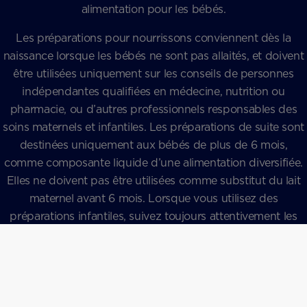
alimentation pour les bébés.
Les préparations pour nourrissons conviennent dès la
naissance lorsque les bébés ne sont pas allaités, et doivent
être utilisées uniquement sur les conseils de personnes
indépendantes qualifiées en médecine, nutrition ou
pharmacie, ou d’autres professionnels responsables des
soins maternels et infantiles. Les préparations de suite sont
destinées uniquement aux bébés de plus de 6 mois,
comme composante liquide d’une alimentation diversifiée.
Elles ne doivent pas être utilisées comme substitut du lait
maternel avant 6 mois. Lorsque vous utilisez des
préparations infantiles, suivez toujours attentivement les
instructions d’utilisation : une utilisation inappropriée ou
inutile pourrait nuire à la santé de votre bébé.
CONNEXION
Quel que soit votre choix, nous serons là pour vous
accompagner avec une gamme de solutions adaptées à