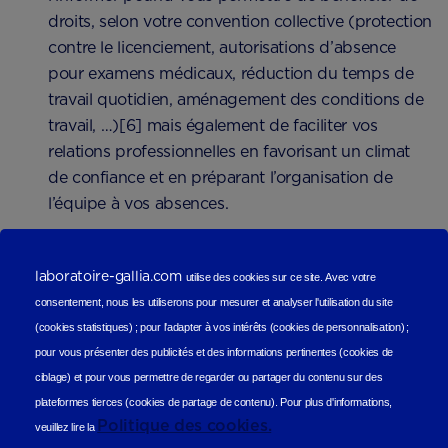
droits, selon votre convention collective (protection
contre le licenciement, autorisations d’absence
pour examens médicaux, réduction du temps de
travail quotidien, aménagement des conditions de
travail, …)[6] mais également de faciliter vos
relations professionnelles en favorisant un climat
de confiance et en préparant l’organisation de
l’équipe à vos absences.
Conseils pour vivre au mieux
laboratoire-gallia.com
utilise des cookies sur ce site.
Avec votre
votre 12e semaine de grossesse
consentement, nous les utiliserons
pour mesurer et analyser l'utilisation du site
(cookies statistiques
) ;
pour l'adapter à vos intérêts (cookies de personnalisation)
;
pour vous présenter des publicités et des informations pertinentes (cookies de
Pour vivre au mieux votre 12e semaine de grossesse,
ciblage)
et pour vous permettre de regarder ou partager du contenu sur des
vous pouvez essayer de :
plateformes tierces (cookies de partage de contenu).
Pour plus d'informations,
Politique des cookies.
veuillez lire la
Pratiquer une activité physique modérée, adaptée