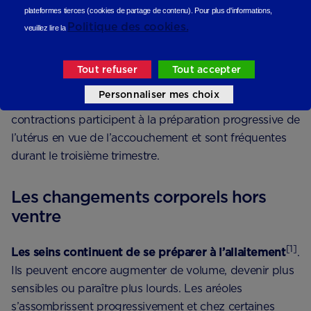
plateformes tierces (cookies de partage de contenu).
Pour plus d'informations,
Politique des cookies.
[1]
Les contractions de Braxton Hicks
, aussi appelées
veuillez lire la
contractions d’entraînement, sont souvent plus
perceptibles à 32 SA. Elles correspondent à un
Tout refuser
Tout accepter
durcissement passager du ventre, généralement
Personnaliser mes choix
irrégulier, peu douloureux et de courte durée. Ces
contractions participent à la préparation progressive de
l’utérus en vue de l’accouchement et sont fréquentes
durant le troisième trimestre.
Les changements corporels hors
ventre
[1]
Les seins continuent de se préparer à l’allaitement
.
Ils peuvent encore augmenter de volume, devenir plus
sensibles ou paraître plus lourds. Les aréoles
s’assombrissent progressivement et chez certaines