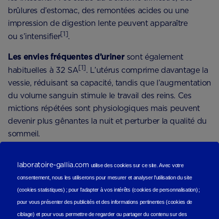
brûlures d’estomac, des remontées acides ou une
impression de digestion lente peuvent apparaître
[1]
ou s’intensifier
.
Les envies fréquentes d’uriner
sont également
[1]
habituelles à 32 SA
. L’utérus comprime davantage la
vessie, réduisant sa capacité, tandis que l’augmentation
du volume sanguin stimule le travail des reins. Ces
mictions répétées sont physiologiques mais peuvent
devenir plus gênantes la nuit et perturber la qualité du
sommeil.
[1]
Un essoufflement léger
peut aussi se manifester
,
laboratoire-gallia.com
utilise des cookies sur ce site.
Avec votre
notamment lors d’un effort, d’une montée d’escaliers
consentement, nous les utiliserons
pour mesurer et analyser l'utilisation du site
ou d’une marche prolongée. L’utérus, en prenant de
(cookies statistiques
) ;
pour l'adapter à vos intérêts (cookies de personnalisation)
;
l’ampleur, limite l’expansion complète du diaphragme,
pour vous présenter des publicités et des informations pertinentes (cookies de
ce qui peut donner une sensation de respiration plus
ciblage)
et pour vous permettre de regarder ou partager du contenu sur des
courte.