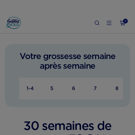
0
ACCUEIL
GROSSESSE
SUIVI DE GROSSESSE
32ÈME SEMAINE
Votre grossesse semaine
après semaine
1-4
5
6
7
8
30 semaines de