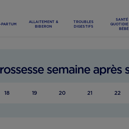
SANTÉ
ALLAITEMENT &
TROUBLES
-PARTUM
QUOTIDIE
BIBERON
DIGESTIFS
BÉBÉ
(13 SA) : CE QUI VOUS ATTEND
grossesse semaine après 
18
19
20
21
22