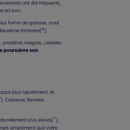
ssements ont été fréquents,
al est bon.
ous forme de graisses, pour
6
 deuxième trimestre[
].
s, protéines maigres, céréales
e poursuivre son
loppe plus rapidement, et
7
]. Certaines femmes
7
aturellement plus élevés[
].
, mais simplement que votre