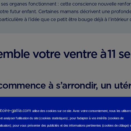
ses organes fonctionnent : cette conscience nouvelle renfor
otre futur enfant. Certaines mamans décrivent une profond
rticulière à l’idée que ce petit être bouge déjà à l’intérieur d
emble votre ventre à 11 s
?
commence à s’arrondir, un uté
atoire-gallia.com
13 semaines d’aménorrhée), votre utérus continue de grandi
utilise des cookies sur ce site.
Avec votre consentement, nous les utilise
t analyser l'utilisation du site (cookies statistiques
) ;
pour l'adapter à vos intérêts (cookies de
lisation)
;
pour vous présenter des publicités et des informations pertinentes (cookies de ciblage)