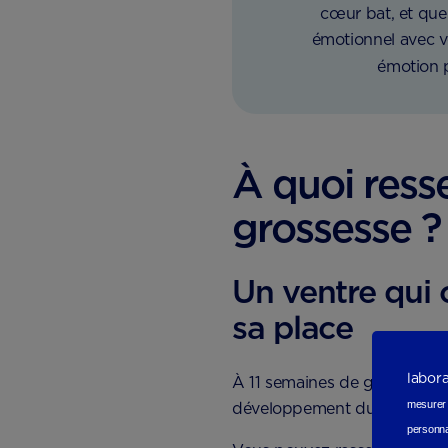
cœur bat, et que 
émotionnel avec v
émotion pa
À quoi ress
grossesse 
Un ventre qui 
sa place
labor
À 11 semaines de grossesse (
mesurer e
développement du fœtus.
personna