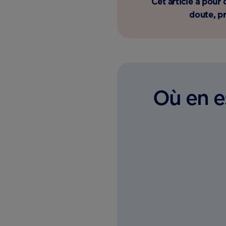
Cet article a pour
doute, p
Où en e