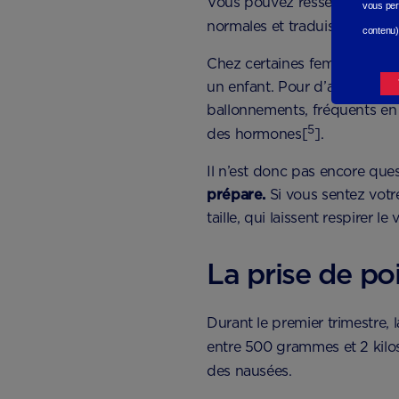
Vous pouvez ressentir une se
vous per
normales et traduisent l’étir
contenu)
Chez certaines femmes, le ve
un enfant. Pour d’autres, il 
ballonnements, fréquents en d
5
des hormones[
].
Il n’est donc pas encore ques
prépare.
Si vous sentez votre
taille, qui laissent respirer
La prise de po
Durant le premier trimestre,
entre 500 grammes et 2 kilos
des nausées.