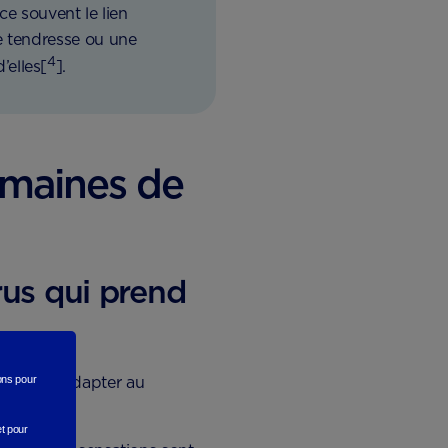
ce souvent le lien
e tendresse ou une
4
’elles[
].
emaines de
rus qui prend
r pour s’adapter au
rons
pour
et pour