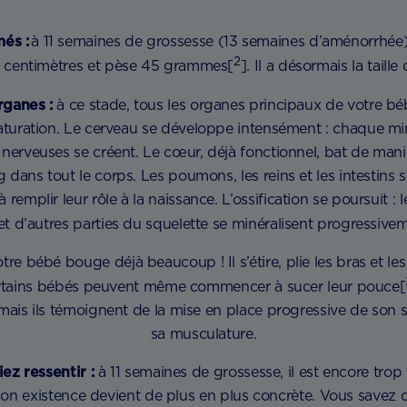
més :
à 11 semaines de grossesse (13 semaines d’aménorrhée
2
2 centimètres et pèse 45 grammes[
]. Il a désormais la taille
rganes :
à ce stade, tous les organes principaux de votre bé
turation. Le cerveau se développe intensément : chaque min
nerveuses se créent. Le cœur, déjà fonctionnel, bat de maniè
g dans tout le corps. Les poumons, les reins et les intestins
à remplir leur rôle à la naissance. L’ossification se poursuit : 
et d’autres parties du squelette se minéralisent progressive
tre bébé bouge déjà beaucoup ! Il s’étire, plie les bras et les
ertains bébés peuvent même commencer à sucer leur pouce[
 mais ils témoignent de la mise en place progressive de son
sa musculature.
ez ressentir :
à 11 semaines de grossesse, il est encore trop 
on existence devient de plus en plus concrète. Vous savez qu