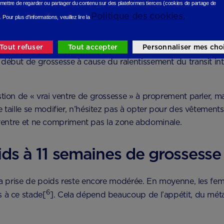
nsation de tiraillement ou de légères tensions dans le bas-ve
mettre de regarder ou partager du contenu sur des plateformes tierces (cookies de partage de
5
ement progressif des ligaments utérins[
].
Politique des cookies.
.
Pour plus d'informations, veuillez lire la
ntre commence à s’arrondir légèrement, surtout en fin de jou
Tout refuser
Tout accepter
Personnaliser mes cho
reste encore discret. Ce petit gonflement peut aussi être acce
ébut de grossesse à cause du ralentissement du transit intes
tion de « vrai ventre de grossesse » à proprement parler, ma
 taille se modifier, n’hésitez pas à opter pour des vêtements
 le ventre et ne compriment pas la zone abdominale.
ids à 11 semaines de grossesse
 la prise de poids reste encore modérée. En moyenne, les f
6
 à ce stade[
]. Cela dépend beaucoup de l’appétit, du méta