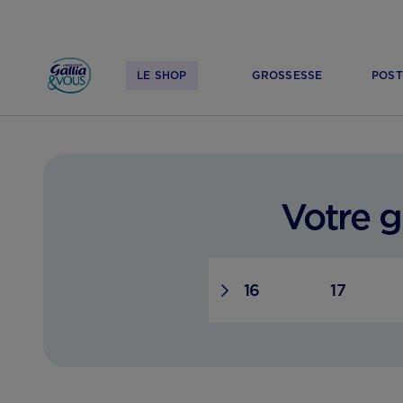
LE SHOP
GROSSESSE
POST
ACCUEIL
GROSSESSE
SUIVI DE GROSSESSE
11 SEMAINES DE GROSSESSE​ 
Votre 
3
14
15
16
17