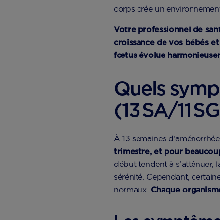
corps crée un environnement
Votre professionnel de san
croissance de vos bébés et 
fœtus évolue harmonieusem
Quels symp
(13 SA/11 SG
À 13 semaines d’aménorrhée, 
trimestre, et pour beaucou
début tendent à s’atténuer, 
sérénité. Cependant, certain
normaux.
Chaque organisme