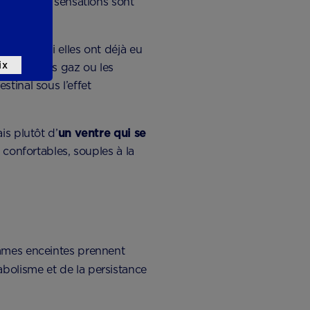
ntre : ces sensations sont
rnée ou si elles ont déjà eu
ix
ntué par les gaz ou les
tinal sous l’effet
is plutôt d’
un ventre qui se
 confortables, souples à la
emmes enceintes prennent
bolisme et de la persistance