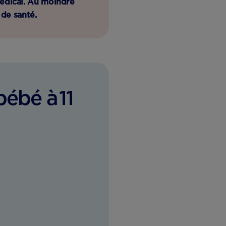
médical. Au moindre
de santé.
ébé à 11
?