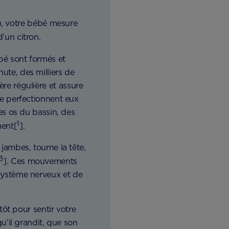
), votre bébé mesure
 d’un citron.
bé sont formés et
ute, des milliers de
re régulière et assure
 se perfectionnent eux
les os du bassin, des
1
ment[
].
 jambes, tourne la tête,
3
]. Ces mouvements
 système nerveux et de
tôt pour sentir votre
’il grandit, que son