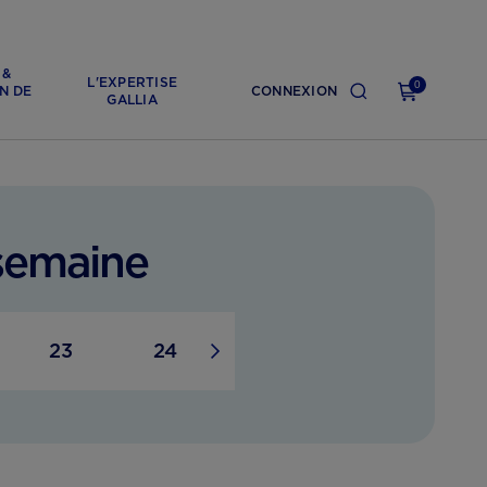
 &
L'EXPERTISE
0
N DE
CONNEXION
GALLIA
semaine
23
24
25
26
2